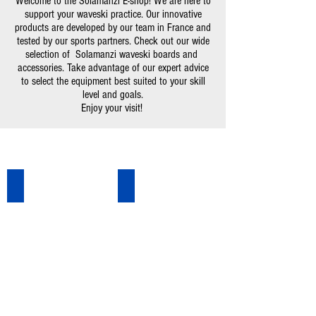
Welcome to the Solamanzi E-shop! We are here to
support your waveski practice. Our innovative
products are developed by our team in France and
tested by our sports partners. Check out our wide
selection of Solamanzi waveski boards and
accessories. Take advantage of our expert advice
to select the equipment best suited to your skill
level and goals.
Enjoy your visit!
Accessories pack
Waveskis
Idéal
Découvrez
pour
tous
l'équipement
nos
d'un
modèles
wave
de
ski,
planches
découvrez
de
les
waveski,
packs
adaptée