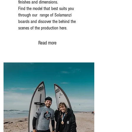
finishes and dimensions.
nos
du
ProModel
ceintures
waveski.
Find the model that best suits you
ultra-
ProModel
through our
range of Solamanzi
renforcée
ultra-
boards and discover the behind the
et
renforcée,
nos
scenes of the production here.
nos
footstraps
ceintures
classique
classique
Read more
couleurs.
couleurs
et
nos
pads
de